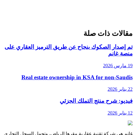
✔️ القرار في النهاية يعتمد على أهدافك، مدى قبولك للمخاطرة،
وتصورك حول السوق خلال السنوات القادمة. يمكنك أيضاً الاطلاع
على
الأسئلة الشائعة
للإجابة على استفساراتك.
مقالات ذات صلة
العودة إلى المدونة
تم إصدار الصكوك بنجاح عن طريق الترميز العقاري على
منصة غانم
19 مارس 2026
Real estate ownership in KSA for non-Saudis
22 يناير 2026
فيديو: شرح منتج التملك الجزئي
12 يناير 2026
غانم هي شركة تقنية عقارية مقرها الرياض، وتحمل السجل التجاري