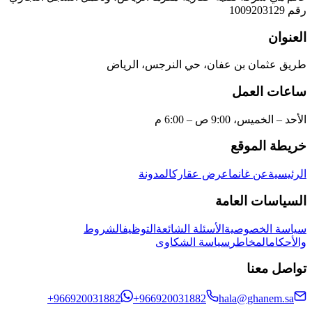
رقم 1009203129
العنوان
طريق عثمان بن عفان، حي النرجس، الرياض
ساعات العمل
الأحد – الخميس، 9:00 ص – 6:00 م
خريطة الموقع
الرئيسية
عن غانم
اعرض عقارك
المدونة
السياسات العامة
سياسة الخصوصية
الأسئلة الشائعة
التوظيف
الشروط
والأحكام
المخاطر
سياسة الشكاوى
تواصل معنا
hala@ghanem.sa