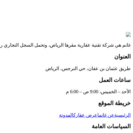
منصة غانم تم إطلاقها بنجاح، حمل التطبيق
كن من أوائل المستثمرين في قطاع التملك الجزئي، و إنضم للرحلة
غانم هي شركة تقنية عقارية مقرها الرياض، وتحمل السجل التجاري رقم 9203129
العنوان
طريق عثمان بن عفان، حي النرجس، الرياض
ساعات العمل
الأحد – الخميس، 9:00 ص – 6:00 م
خريطة الموقع
الرئيسية
عن غانم
اعرض عقارك
المدونة
السياسات العامة