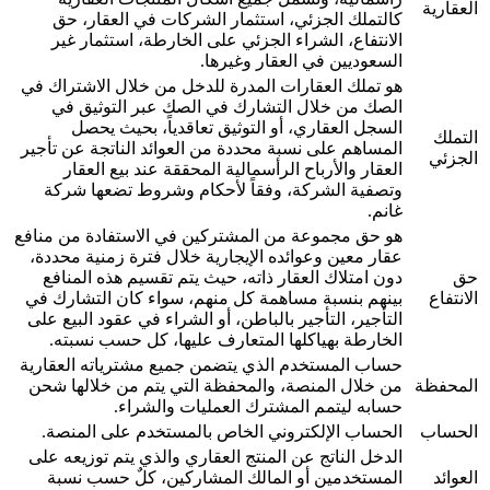
العقارية
كالتملك الجزئي، استثمار الشركات في العقار، حق
الانتفاع، الشراء الجزئي على الخارطة، استثمار غير
السعوديين في العقار وغيرها.
هو تملك العقارات المدرة للدخل من خلال الاشتراك في
الصك من خلال التشارك في الصك عبر التوثيق في
السجل العقاري، أو التوثيق تعاقدياً، بحيث يحصل
التملك
المساهم على نسبة محددة من العوائد الناتجة عن تأجير
الجزئي
العقار والأرباح الرأسمالية المحققة عند بيع العقار
وتصفية الشركة، وفقاً لأحكام وشروط تضعها شركة
غانم.
هو حق مجموعة من المشتركين في الاستفادة من منافع
عقار معين وعوائده الإيجارية خلال فترة زمنية محددة،
حق
دون امتلاك العقار ذاته، حيث يتم تقسيم هذه المنافع
الانتفاع
بينهم بنسبة مساهمة كل منهم، سواء كان التشارك في
التأجير، التأجير بالباطن، أو الشراء في عقود البيع على
الخارطة بهياكلها المتعارف عليها، كل حسب نسبته.
حساب المستخدم الذي يتضمن جميع مشترياته العقارية
المحفظة
من خلال المنصة، والمحفظة التي يتم من خلالها شحن
حسابه ليتمم المشترك العمليات والشراء.
الحساب
الحساب الإلكتروني الخاص بالمستخدم على المنصة.
الدخل الناتج عن المنتج العقاري والذي يتم توزيعه على
العوائد
المستخدمين أو المالك المشاركين، كلٌ حسب نسبة