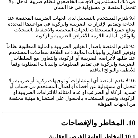
في ذلك المستثمرون الأجانب الخاضعون لنظام ضريبة الدخل، ولا
تتحمل المنصة أي مسؤولية في هذا الشأن.
9.4 يلتزم المستخدم بالتسجيل لدى الجهات الضريبية المختصة عند
الحاجة وتقديم الإقرارات الضريبية والزكوية في مواعيدها المحددة
ودفع جميع المستحقات للجهات المختصة والاحتفاظ بالسجلات
والوثائق المالية اللازمة للأغراض الضريبية والزكوية.
9.5 تلتزم المنصة بإصدار الفواتير الضريبية والمالية المطلوبة نظاماً
وتوفير التقارير والبيانات المالية ذات العلاقة بمعاملات المستخدم
عند طلبها لأغراضه الضريبية أو الزكوية، والتعاون مع السلطات
الضريبية والزكوية في تقديم المعلومات والبيانات المطلوبة وفقاً
للأنظمة واللوائح النافذة.
9.6 لا تقدم المنصة أي استشارات أو توجيهات زكوية أو ضريبية ولا
تتحمل أي مسؤولية عن أخطاء أو إهمال المستخدم في حساب أو
تسديد الزكاة أو الضرائب أو عدم امتثاله للالتزامات الضريبية أو
الزكوية، وتنصح المستخدم بالحصول على استشارة مهنية مختصة
من الجهات المؤهلة.
10. المخاطر والإفصاحات
10.1 المخاطر العامة للفرص العقارية