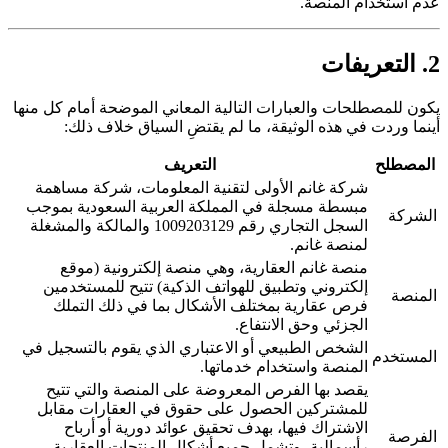
عدم استخدام المنصة.
2. التعريفات
يكون للمصطلحات والعبارات التالية المعاني الموضحة أمام كل منها
أينما وردت في هذه الوثيقة، ما لم يقتضِ السياق خلاف ذلك:
المصطلح
التعريف
شركة غانم الأولى لتقنية المعلومات، شركة مساهمة
مبسطة مسجلة في المملكة العربية السعودية بموجب
الشركة
السجل التجاري رقم 1009203129 والمالكة والمشغلة
لمنصة غانم.
منصة غانم العقارية، وهي منصة إلكترونية (موقع
إلكتروني وتطبيق للهواتف الذكية) تتيح للمستخدمين
المنصة
فرص عقارية بمختلف الأشكال بما في ذلك التملك
الجزئي وحق الانتفاع.
الشخص الطبيعي أو الاعتباري الذي يقوم بالتسجيل في
المستخدم
المنصة واستخدام خدماتها.
يقصد بها الفرص المعروضة على المنصة والتي تتيح
للمشتركين الحصول على حقوق في العقارات مقابل
الاشتراك فيها، بهدف تحقيق عوائد دورية أو أرباح
الفرصة
رأسمالية، وتشمل جميع أشكال المنتجات العقارية