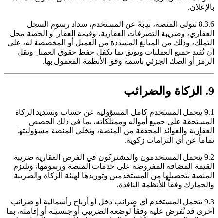
بالإعلان.
8.3.6 تتولى المنصة، نيابةً عن المستخدم، سداد رسوم السجل
العقاري، وضريبة التصرفات العقارية، وقيمة العقار أو الحصة محل
التملك، وذلك من المبالغ المسددة من العميل أو المخصصة له، على
أن تُقيد جميع العمليات وتوثق بما يكفل حفظ حقوق العميل ونقل
الرمز أو الصك الجزئي باسمه وفق الأنظمة المعمول بها.
9. الزكاة والضرائب
9.1 يتحمل المستخدم كامل المسؤولية عن حساب وتسديد الزكاة
المستحقة على جميع أمواله وممتلكاته، بما في ذلك الحصص
العقارية والعوائد المحققة من المنصة، وتخلي المنصة مسؤوليتها
تماماً عن أي التزامات زكوية.
9.2 يتحمل المستخدمون والمشتركون في الفرص العقارية ضريبة
القيمة المضافة المفروضة على خدمات المنصة ورسومها، وتلتزم
المنصة بتحصيلها من المستخدمين وتوريدها لهيئة الزكاة والضريبة
والجمارك وفقاً للأنظمة النافذة.
9.3 يتحمل المستخدم أي ضرائب دخل أو أرباح رأسمالية أو ضرائب
أخرى قد تُفرض عليه وفقاً لوضعه الضريبي أو جنسيته أو إقامته، بما