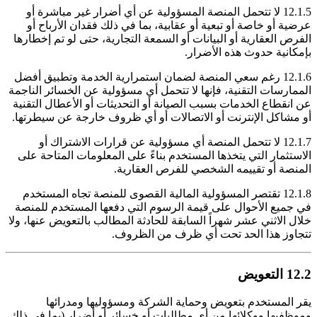
12.1.5 لا تتحمل المنصة المسؤولية عن أي أضرار غير مباشرة أو
عرضية أو خاصة أو تبعية أو عقابية، بما في ذلك فقدان الأرباح أو
الفرص العقارية أو البيانات أو السمعة التجارية، حتى لو تم إخطارها
بإمكانية حدوث هذه الأضرار.
12.1.6 رغم سعي المنصة لضمان استمرارية الخدمة وتطبيق أفضل
الممارسات التقنية، فإنها لا تتحمل أي مسؤولية عن الخسائر الناجمة
عن انقطاع الخدمات بسبب الصيانة أو التحديثات أو الأعطال التقنية
أو مشاكل الإنترنت أو الاتصالات أو أي ظروف خارجة عن سيطرتها.
12.1.7 لا تتحمل المنصة أي مسؤولية عن قرارات الاشتراك أو
الاستثمار التي يتخذها المستخدم بناءً على المعلومات المتاحة على
المنصة أو تقييمه الشخصي للفرص العقارية.
12.1.8 تقتصر المسؤولية المالية القصوى للمنصة تجاه المستخدم
في جميع الأحوال على قيمة الرسوم التي دفعها المستخدم للمنصة
خلال الاثني عشر شهراً السابقة للحادثة المطالب بالتعويض عنها، ولا
تتجاوز هذا الحد تحت أي ظرف من الظروف.
12.2 التعويض
يقر المستخدم بتعويض وحماية الشركة ومسؤوليها ومدرائها
وموظفيها ووكلائها من أي مطالبات أو خسائر أو أضرار (بما في ذلك