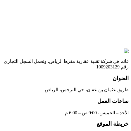
ع العقار
*
اختر نوع العقار
مالي مساحة الأرض (متر مربع)
*
ر المبنى (سنوات)
*
موقع
*
Loading
التالي
غانم هي شركة تقنية عقارية مقرها الرياض، وتحمل السجل التجاري
رقم 1009203129
العنوان
طريق عثمان بن عفان، حي النرجس، الرياض
ساعات العمل
الأحد – الخميس، 9:00 ص – 6:00 م
خريطة الموقع