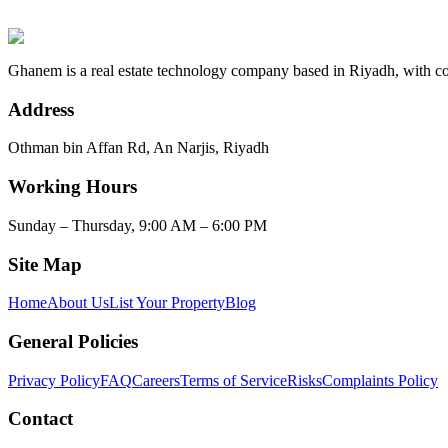
حمّل تطبيق غانم واستعد للفرص القادمة
Back to Blog
Ghanem is a real estate technology company based in Riyadh, with 
Address
Othman bin Affan Rd, An Narjis, Riyadh
Working Hours
Sunday – Thursday, 9:00 AM – 6:00 PM
Site Map
Home
About Us
List Your Property
Blog
General Policies
Privacy Policy
FAQ
Careers
Terms of Service
Risks
Complaints Policy
Contact