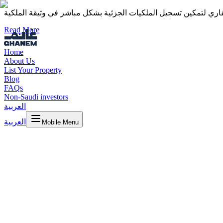
قاري لتمكين تسجيل الملكيات الجزئية بشكل مباشر في وثيقة الملكية
Read More
Home
About Us
List Your Property
Blog
FAQs
Non-Saudi investors
العربية
العربية
Mobile Menu
July 6, 2026
 قرطبة المكتبي بمدينة الرياض. وخلال هذه الفترة، بلغ إجمالي التوزيعات أكثر
من 99 ألف ريال سعودي، استفاد منها أكثر من 550 مستثمراً.