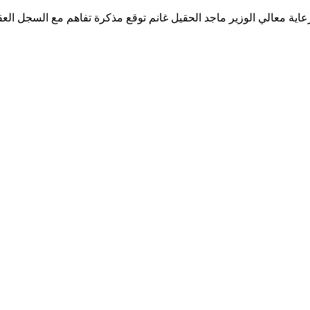
عاية معالي الوزير ماجد الحقيل غانم توقع مذكرة تفاهم مع السجل الع
 أول فرصة تملك جزئي في غانم ثلاث توزيعات شهرية متتالية عن استثمارهم في مبنى